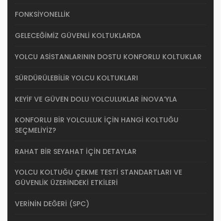
FONKSIYONELLIK
GELECEĞIMIZ GÜVENLI KOLTUKLARDA
YOLCU ASISTANLARININ DOSTU KONFORLU KOLTUKLAR
SÜRDÜRÜLEBILIR YOLCU KOLTUKLARI
KEYİF VE GÜVEN DOLU YOLCULUKLAR İNOVA’YLA
KONFORLU BIR YOLCULUK İÇIN HANGI KOLTUĞU
SEÇMELIYIZ?
RAHAT BIR SEYAHAT İÇIN DETAYLAR
YOLCU KOLTUĞU ÇEKME TESTI STANDARTLARI VE
GÜVENLIK ÜZERINDEKI ETKILERI
VERININ DEĞERI (SPC)