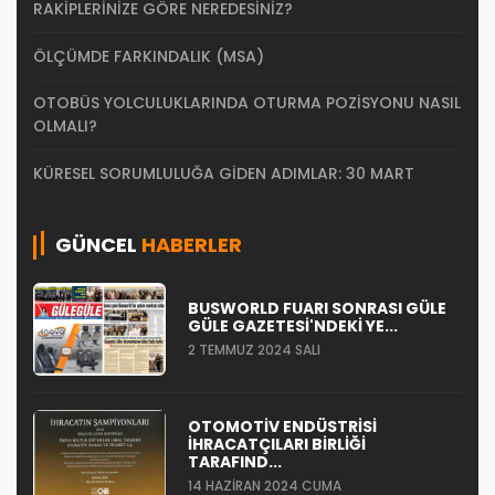
RAKIPLERINIZE GÖRE NEREDESINIZ?
ÖLÇÜMDE FARKINDALIK (MSA)
OTOBÜS YOLCULUKLARINDA OTURMA POZISYONU NASIL
OLMALI?
KÜRESEL SORUMLULUĞA GIDEN ADIMLAR: 30 MART
GÜNCEL
HABERLER
BUSWORLD FUARI SONRASI GÜLE
GÜLE GAZETESI'NDEKI YE...
2 TEMMUZ 2024 SALI
OTOMOTIV ENDÜSTRISI
İHRACATÇILARI BIRLIĞI
TARAFIND...
14 HAZIRAN 2024 CUMA