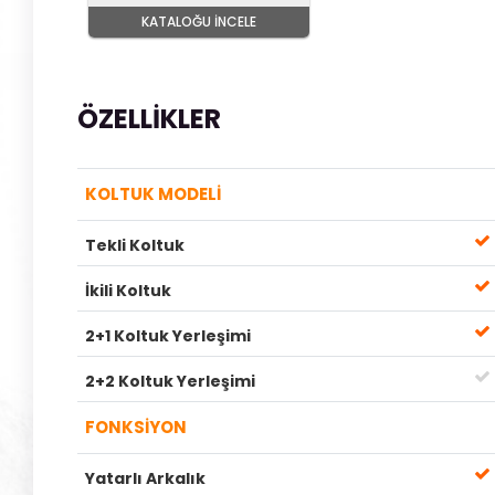
KATALOĞU İNCELE
ÖZELLIKLER
KOLTUK MODELİ
Tekli Koltuk
İkili Koltuk
2+1 Koltuk Yerleşimi
2+2 Koltuk Yerleşimi
FONKSİYON
Yatarlı Arkalık