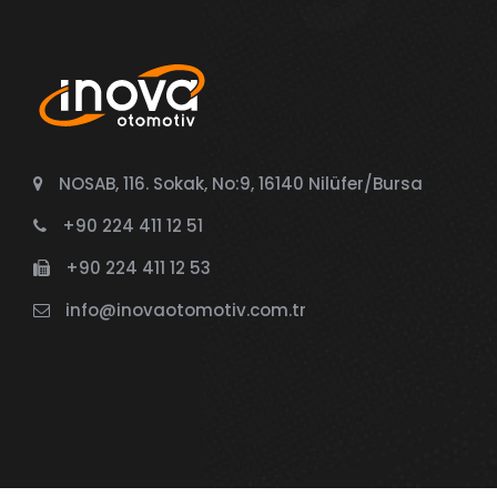
NOSAB, 116. Sokak, No:9, 16140 Nilüfer/Bursa
+90 224 411 12 51
+90 224 411 12 53
info@inovaotomotiv.com.tr