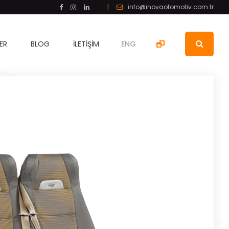
|
info@inovaotomotiv.com.tr
ER
BLOG
İLETIŞIM
ENG