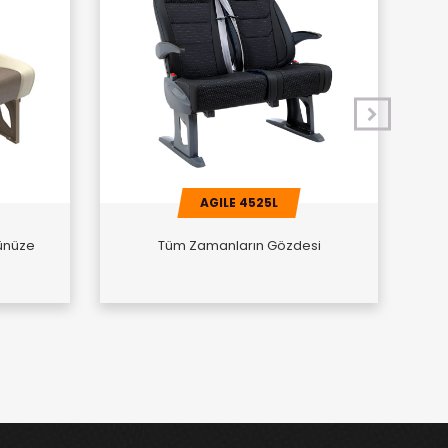
AGILE 4525L
ünüze
Tüm Zamanların Gözdesi