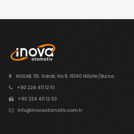
NOSAB, 116. Sokak, No:9, 16140 Nilüfer/Bursa
+90 224 411 12 51
+90 224 411 12 53
info@inovaotomotiv.com.tr