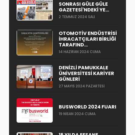
SONRASI GÜLE GÜLE
GAZETESI'NDEKI YE...
2 TEMMUZ 2024 SALI
OTOMOTIV ENDÜSTRISI
İHRACATÇILARI BIRLIĞI
TARAFIND...
14 HAZIRAN 2024 CUMA
DENIZLI PAMUKKALE
ÜNIVERSITESI KARIYER
GÜNLERI
27 MAYIS 2024 PAZARTESI
BUSWORLD 2024 FUARI
19 NISAN 2024 CUMA
15 YILDA EFSANE