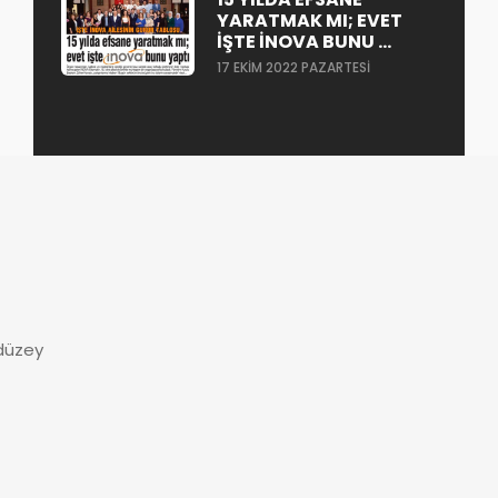
YARATMAK MI; EVET
IŞTE İNOVA BUNU ...
17 EKIM 2022 PAZARTESI
 düzey