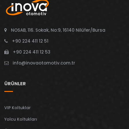
NOSAB, 116. Sokak, No:9, 16140 Nilüfer/Bursa
+90 224 411 12 51
+90 224 411 12 53
info@inovaotomotiv.com.tr
ÜRÜNLER
VIP Koltuklar
Yolcu Koltukları