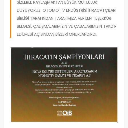
SIZLERLE PAYLAŞMAKTAN BÜYÜK MUTLULUK
DUYUYORUZ. OTOMOTIV ENDÜSTRISI İHRACATÇILARI
BIRLIĞI TARAFINDAN TARAFIMIZA VERILEN TEŞEKKÜR
BELGESI, ÇALIŞMALARIMIZIN VE ÇABALARIMIZIN TAKDIR
EDILMESI AÇISINDAN BIZLERI ONURLANDIRDI.