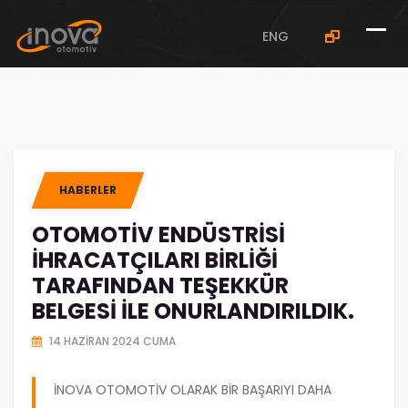
deneme bonusu veren siteler
">
deneme bonusu veren
siteler
" />
ENG
HABERLER
OTOMOTIV ENDÜSTRISI
İHRACATÇILARI BIRLIĞI
TARAFINDAN TEŞEKKÜR
BELGESI ILE ONURLANDIRILDIK.
14 HAZIRAN 2024 CUMA
İNOVA OTOMOTIV OLARAK BIR BAŞARIYI DAHA