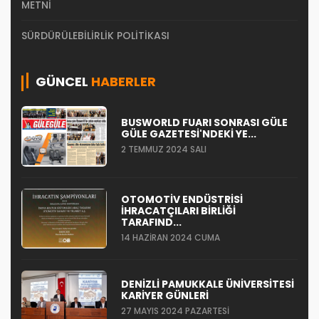
METNI
SÜRDÜRÜLEBILIRLIK POLITIKASI
GÜNCEL
HABERLER
BUSWORLD FUARI SONRASI GÜLE
GÜLE GAZETESI'NDEKI YE...
2 TEMMUZ 2024 SALI
OTOMOTIV ENDÜSTRISI
İHRACATÇILARI BIRLIĞI
TARAFIND...
14 HAZIRAN 2024 CUMA
DENIZLI PAMUKKALE ÜNIVERSITESI
KARIYER GÜNLERI
27 MAYIS 2024 PAZARTESI