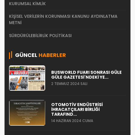
KURUMSAL KIMLIK
KIŞISEL VERILERIN KORUNMASI KANUNU AYDINLATMA
METNI
SÜRDÜRÜLEBILIRLIK POLITIKASI
GÜNCEL
HABERLER
BUSWORLD FUARI SONRASI GÜLE
GÜLE GAZETESI'NDEKI YE...
2 TEMMUZ 2024 SALI
OTOMOTIV ENDÜSTRISI
İHRACATÇILARI BIRLIĞI
TARAFIND...
14 HAZIRAN 2024 CUMA