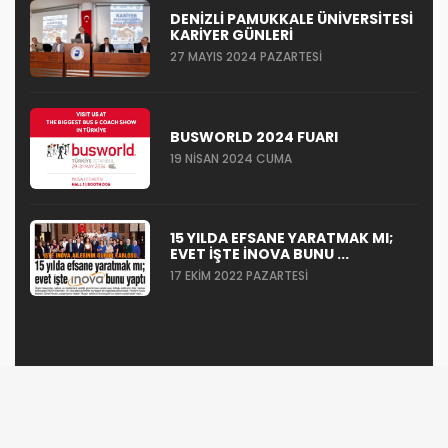
DENIZLI PAMUKKALE ÜNIVERSITESI
KARIYER GÜNLERI
27 MAYIS 2024 PAZARTESI
BUSWORLD 2024 FUARI
19 NISAN 2024 CUMA
15 YILDA EFSANE YARATMAK MI;
EVET IŞTE İNOVA BUNU ...
17 EKIM 2022 PAZARTESI